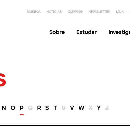
ULISBOA
NOTÍCIAS
CLIPPING
NEWSLETTER
LOJA
Sobre
Estudar
Investi
s
N
O
P
Q
R
S
T
U
V
W
X
Y
Z