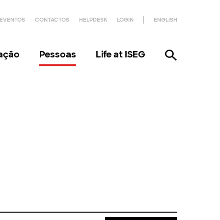
EVENTOS
CONTACTOS
HELPDESK
LOGIN
ENGLISH
gação
Pessoas
Life at ISEG