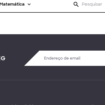
Matemática
EG