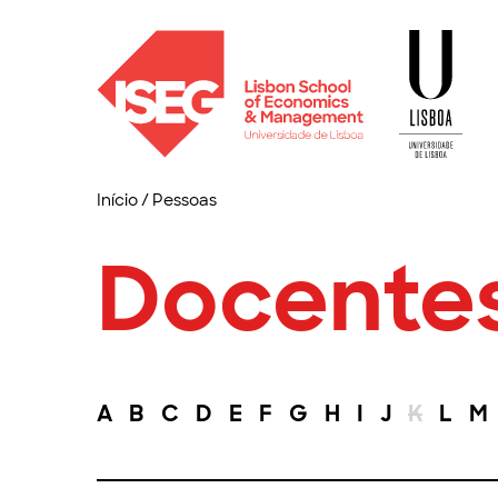
Início
/
Pessoas
Docente
A
B
C
D
E
F
G
H
I
J
K
L
M