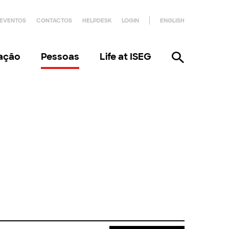
EVENTOS
CONTACTOS
HELPDESK
LOGIN
ENGLISH
gação
Pessoas
Life at ISEG