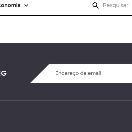
conomia
EG