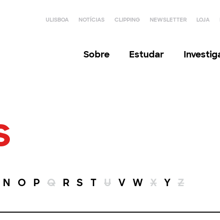
ULISBOA
NOTÍCIAS
CLIPPING
NEWSLETTER
LOJA
Sobre
Estudar
Investi
s
N
O
P
Q
R
S
T
U
V
W
X
Y
Z