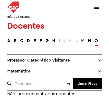
Início
/
Pessoas
Docentes
A
B
C
D
E
F
G
H
I
J
K
L
M
N
O
P
Professor Catedrático Visitante
Matemática
Limpar Filtros
Não foram encontrados docentes.