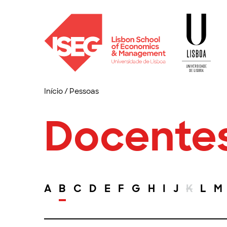
Início
/
Pessoas
Docente
A
B
C
D
E
F
G
H
I
J
K
L
M