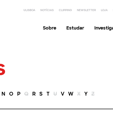
ULISBOA
NOTÍCIAS
CLIPPING
NEWSLETTER
LOJA
Sobre
Estudar
Investi
s
N
O
P
Q
R
S
T
U
V
W
X
Y
Z