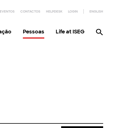
EVENTOS
CONTACTOS
HELPDESK
LOGIN
ENGLISH
gação
Pessoas
Life at ISEG