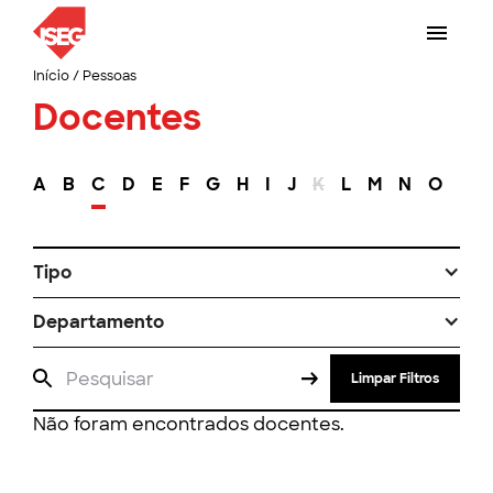
Início
/
Pessoas
Docentes
A
B
C
D
E
F
G
H
I
J
K
L
M
N
O
P
Tipo
Departamento
Limpar Filtros
Não foram encontrados docentes.