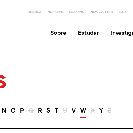
ULISBOA
NOTÍCIAS
CLIPPING
NEWSLETTER
LOJA
Sobre
Estudar
Investi
s
N
O
P
Q
R
S
T
U
V
W
X
Y
Z