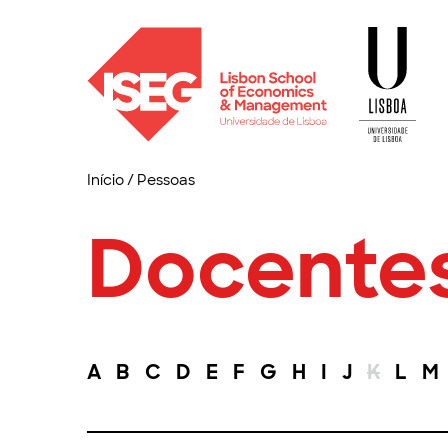
Início
/
Pessoas
Docente
A
B
C
D
E
F
G
H
I
J
K
L
M