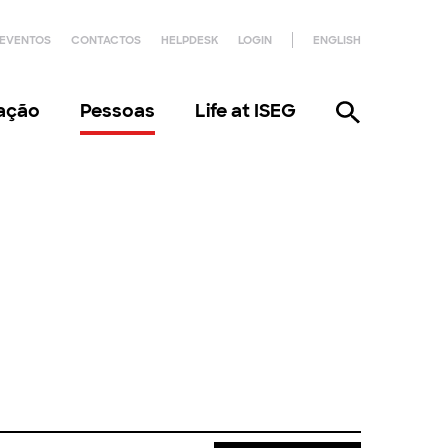
EVENTOS
CONTACTOS
HELPDESK
LOGIN
ENGLISH
gação
Pessoas
Life at ISEG