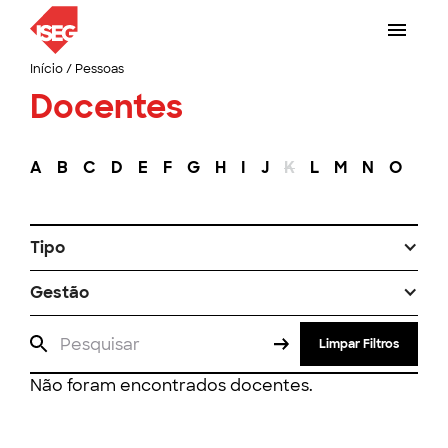
Início
/
Pessoas
Docentes
A
B
C
D
E
F
G
H
I
J
K
L
M
N
O
P
Tipo
Gestão
Limpar Filtros
Não foram encontrados docentes.