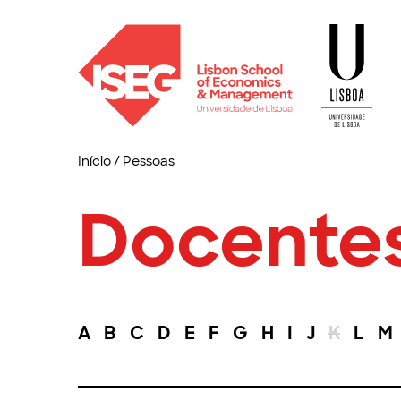
Início
/
Pessoas
Docente
A
B
C
D
E
F
G
H
I
J
K
L
M