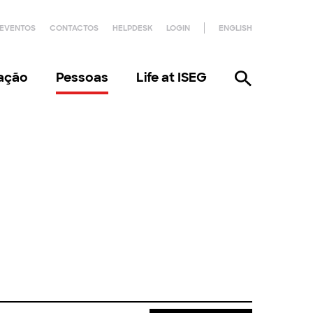
EVENTOS
CONTACTOS
HELPDESK
LOGIN
ENGLISH
gação
Pessoas
Life at ISEG