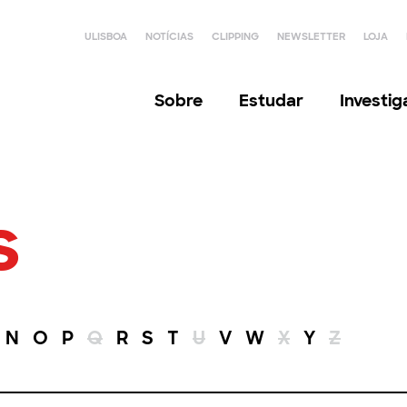
ULISBOA
NOTÍCIAS
CLIPPING
NEWSLETTER
LOJA
Sobre
Estudar
Investi
s
N
O
P
Q
R
S
T
U
V
W
X
Y
Z