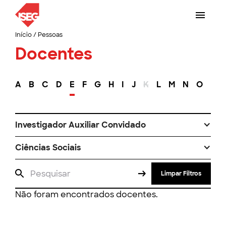
Início
/
Pessoas
Docentes
A
B
C
D
E
F
G
H
I
J
K
L
M
N
O
P
Investigador Auxiliar Convidado
Ciências Sociais
Limpar Filtros
Não foram encontrados docentes.