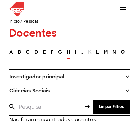
Início
/
Pessoas
Docentes
A
B
C
D
E
F
G
H
I
J
K
L
M
N
O
P
Investigador principal
Ciências Sociais
Limpar Filtros
Não foram encontrados docentes.