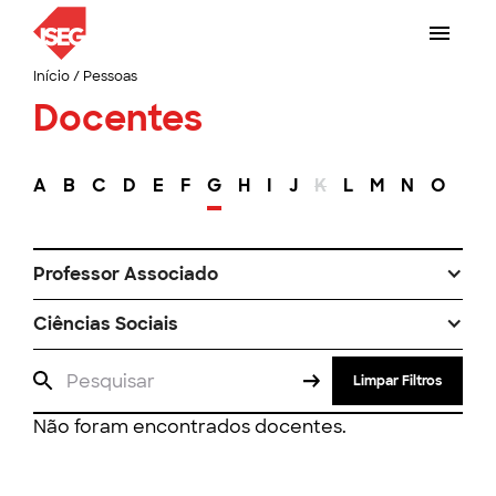
Início
/
Pessoas
Docentes
A
B
C
D
E
F
G
H
I
J
K
L
M
N
O
P
Professor Associado
Ciências Sociais
Limpar Filtros
Não foram encontrados docentes.