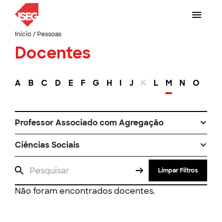
Início
/
Pessoas
Docentes
A
B
C
D
E
F
G
H
I
J
K
L
M
N
O
P
Professor Associado com Agregação
Ciências Sociais
Limpar Filtros
Não foram encontrados docentes.