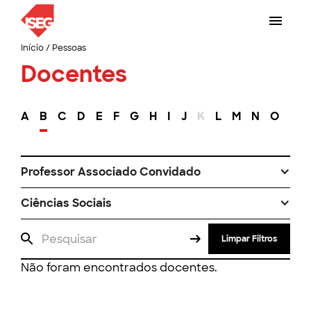
Início
/
Pessoas
Docentes
A
B
C
D
E
F
G
H
I
J
K
L
M
N
O
P
Professor Associado Convidado
Ciências Sociais
Limpar Filtros
Não foram encontrados docentes.