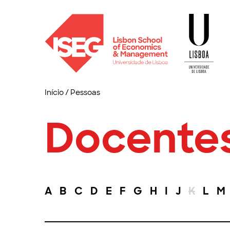
Início
/
Pessoas
Docente
A
B
C
D
E
F
G
H
I
J
K
L
M