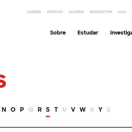
ULISBOA
NOTÍCIAS
CLIPPING
NEWSLETTER
LOJA
Sobre
Estudar
Investi
s
N
O
P
Q
R
S
T
U
V
W
X
Y
Z