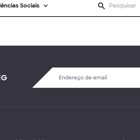
iências Sociais
EG