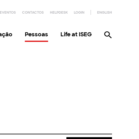
EVENTOS
CONTACTOS
HELPDESK
LOGIN
ENGLISH
gação
Pessoas
Life at ISEG