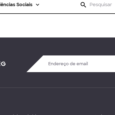
iências Sociais
EG