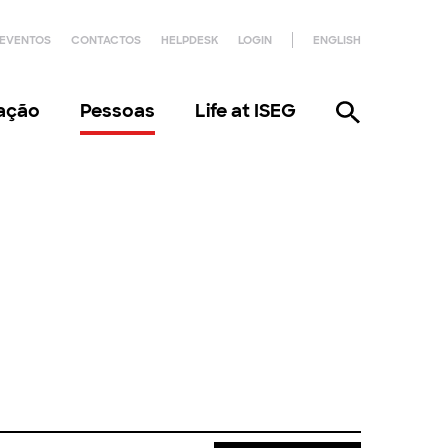
EVENTOS
CONTACTOS
HELPDESK
LOGIN
ENGLISH
gação
Pessoas
Life at ISEG