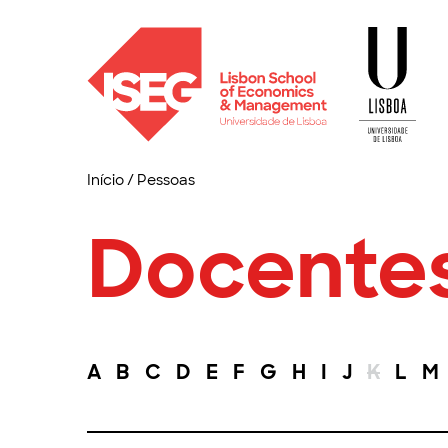
Início
/
Pessoas
Docente
A
B
C
D
E
F
G
H
I
J
K
L
M