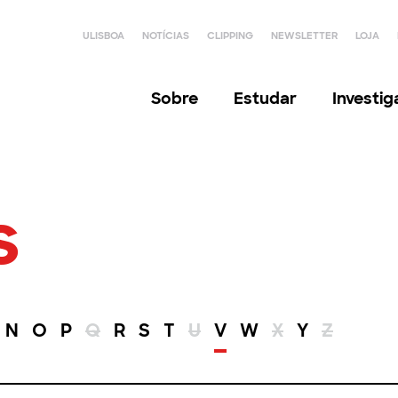
ULISBOA
NOTÍCIAS
CLIPPING
NEWSLETTER
LOJA
Sobre
Estudar
Investi
s
N
O
P
Q
R
S
T
U
V
W
X
Y
Z