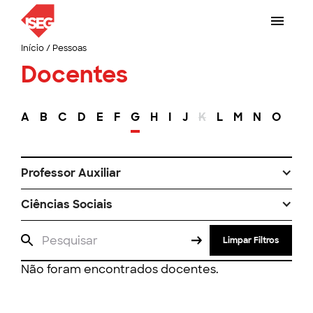
Início
/
Pessoas
Docentes
A
B
C
D
E
F
G
H
I
J
K
L
M
N
O
P
Professor Auxiliar
Ciências Sociais
Limpar Filtros
Não foram encontrados docentes.