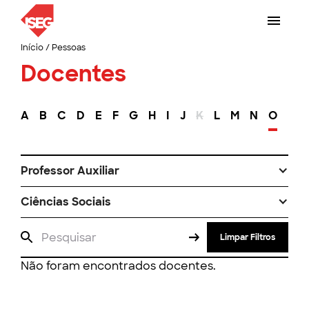
Início
/
Pessoas
Docentes
A
B
C
D
E
F
G
H
I
J
K
L
M
N
O
P
Professor Auxiliar
Ciências Sociais
Limpar Filtros
Não foram encontrados docentes.