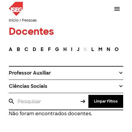
Início
/
Pessoas
Docentes
A
B
C
D
E
F
G
H
I
J
K
L
M
N
O
P
Professor Auxiliar
Ciências Sociais
Limpar Filtros
Não foram encontrados docentes.