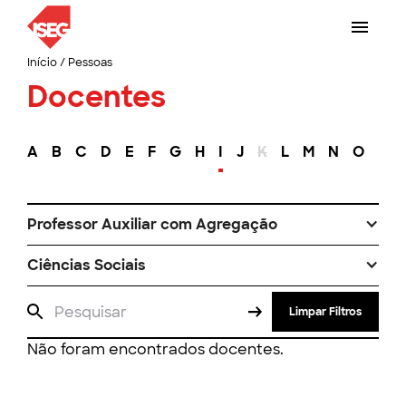
Início
/
Pessoas
Docentes
A
B
C
D
E
F
G
H
I
J
K
L
M
N
O
P
Professor Auxiliar com Agregação
Ciências Sociais
Limpar Filtros
Não foram encontrados docentes.