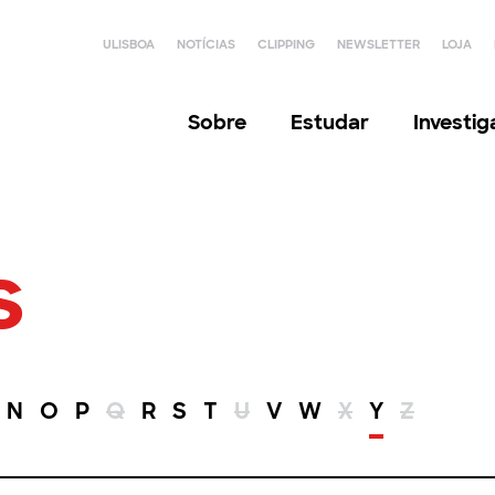
ULISBOA
NOTÍCIAS
CLIPPING
NEWSLETTER
LOJA
Sobre
Estudar
Investi
s
N
O
P
Q
R
S
T
U
V
W
X
Y
Z