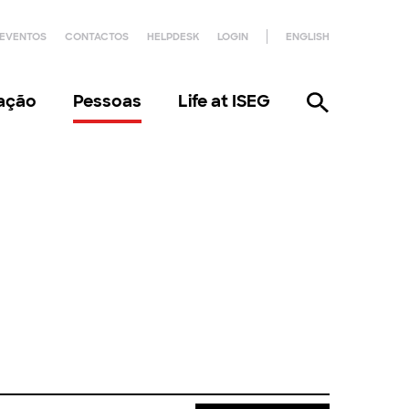
EVENTOS
CONTACTOS
HELPDESK
LOGIN
ENGLISH
gação
Pessoas
Life at ISEG