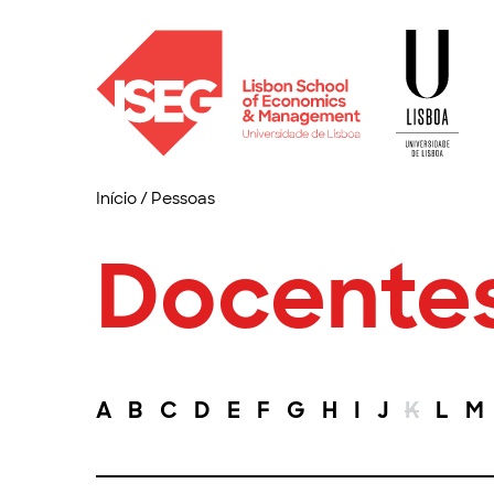
Início
/
Pessoas
Docente
A
B
C
D
E
F
G
H
I
J
K
L
M