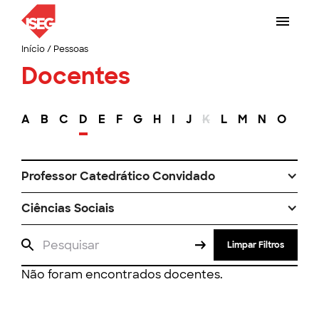
Início
/
Pessoas
Docentes
A
B
C
D
E
F
G
H
I
J
K
L
M
N
O
P
Professor Catedrático Convidado
Ciências Sociais
Limpar Filtros
Não foram encontrados docentes.