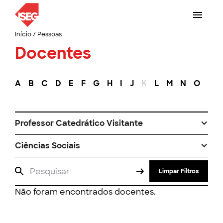
Início
/
Pessoas
Docentes
A
B
C
D
E
F
G
H
I
J
K
L
M
N
O
P
Professor Catedrático Visitante
Ciências Sociais
Limpar Filtros
Não foram encontrados docentes.