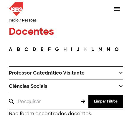
Início
/
Pessoas
Docentes
A
B
C
D
E
F
G
H
I
J
K
L
M
N
O
P
Professor Catedrático Visitante
Ciências Sociais
Limpar Filtros
Não foram encontrados docentes.