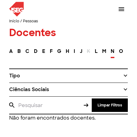
Início
/
Pessoas
Docentes
A
B
C
D
E
F
G
H
I
J
K
L
M
N
O
P
Tipo
Ciências Sociais
Limpar Filtros
Não foram encontrados docentes.