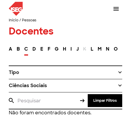
Início
/
Pessoas
Docentes
A
B
C
D
E
F
G
H
I
J
K
L
M
N
O
P
Tipo
Ciências Sociais
Limpar Filtros
Não foram encontrados docentes.