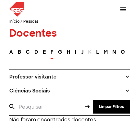
Início
/
Pessoas
Docentes
A
B
C
D
E
F
G
H
I
J
K
L
M
N
O
P
Professor visitante
Ciências Sociais
Limpar Filtros
Não foram encontrados docentes.