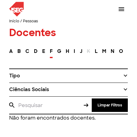
Início
/
Pessoas
Docentes
A
B
C
D
E
F
G
H
I
J
K
L
M
N
O
P
Tipo
Ciências Sociais
Limpar Filtros
Não foram encontrados docentes.