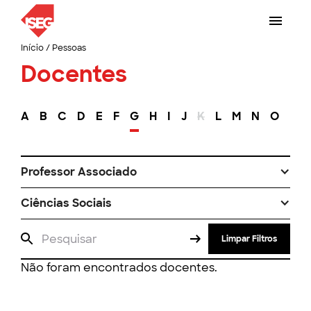
Início
/
Pessoas
Docentes
A
B
C
D
E
F
G
H
I
J
K
L
M
N
O
P
Professor Associado
Ciências Sociais
Limpar Filtros
Não foram encontrados docentes.