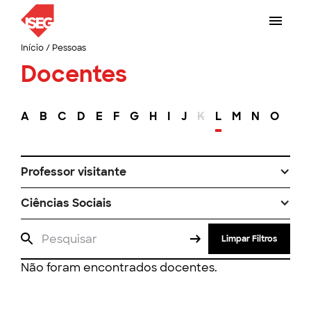
Início
/
Pessoas
Docentes
A
B
C
D
E
F
G
H
I
J
K
L
M
N
O
P
Professor visitante
Ciências Sociais
Limpar Filtros
Não foram encontrados docentes.