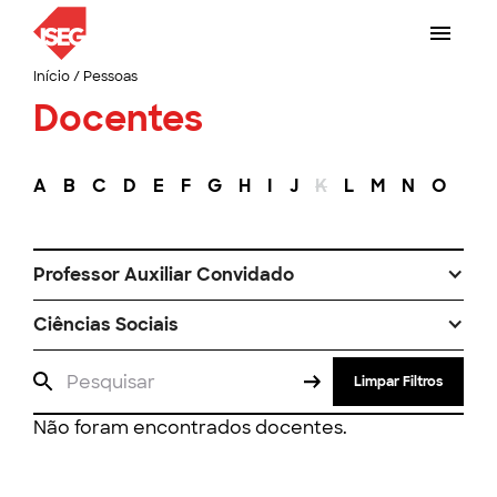
Início
/
Pessoas
Docentes
A
B
C
D
E
F
G
H
I
J
K
L
M
N
O
P
Professor Auxiliar Convidado
Ciências Sociais
Limpar Filtros
Não foram encontrados docentes.