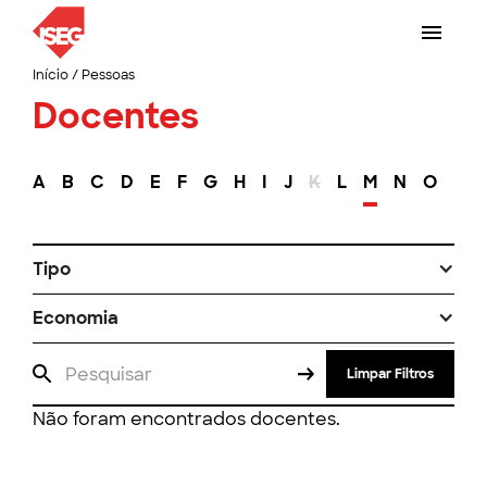
Início
/
Pessoas
Docentes
A
B
C
D
E
F
G
H
I
J
K
L
M
N
O
P
Tipo
Economia
Limpar Filtros
Não foram encontrados docentes.