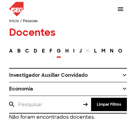
Início
/
Pessoas
Docentes
A
B
C
D
E
F
G
H
I
J
K
L
M
N
O
P
Investigador Auxiliar Convidado
Economia
Limpar Filtros
Não foram encontrados docentes.