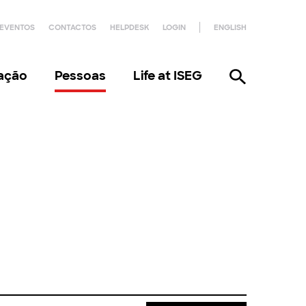
EVENTOS
CONTACTOS
HELPDESK
LOGIN
ENGLISH
gação
Pessoas
Life at ISEG