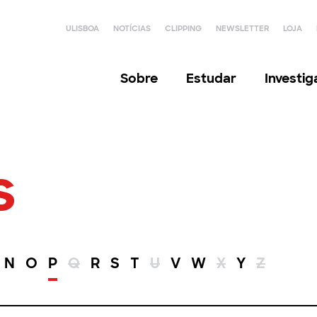
ULISBOA
NOTÍCIAS
CLIPPING
NEWSLETTER
LOJA
Sobre
Estudar
Investi
s
N
O
P
Q
R
S
T
U
V
W
X
Y
Z