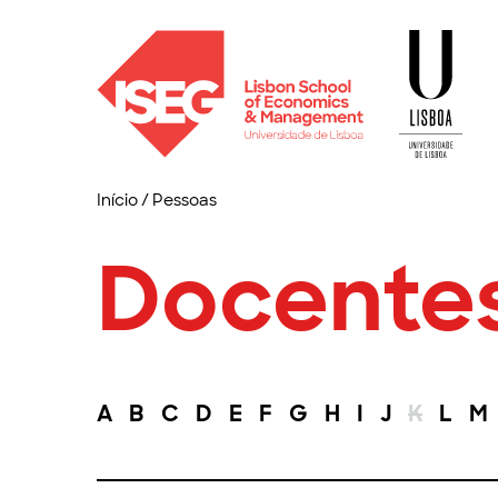
Início
/
Pessoas
Docente
A
B
C
D
E
F
G
H
I
J
K
L
M