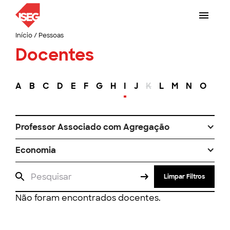
Início
/
Pessoas
Docentes
A
B
C
D
E
F
G
H
I
J
K
L
M
N
O
P
Professor Associado com Agregação
Economia
Limpar Filtros
Não foram encontrados docentes.