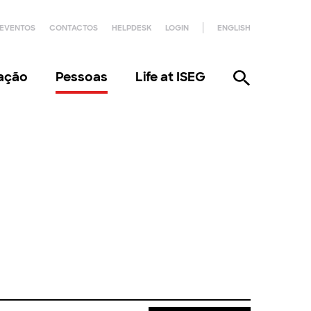
EVENTOS
CONTACTOS
HELPDESK
LOGIN
ENGLISH
gação
Pessoas
Life at ISEG