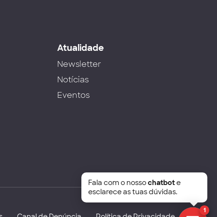
s
Atualidade
Newsletter
Notícias
Eventos
Fala com o nosso
chatbot
e
esclarece as tuas dúvidas.
1
s
Canal de Denúncia
Política de Privacidade