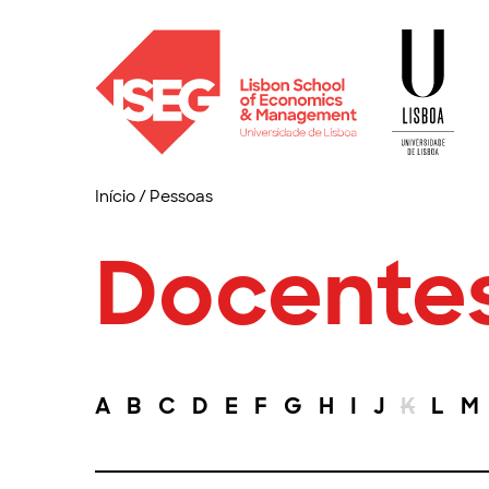
Início
/
Pessoas
Docente
A
B
C
D
E
F
G
H
I
J
K
L
M