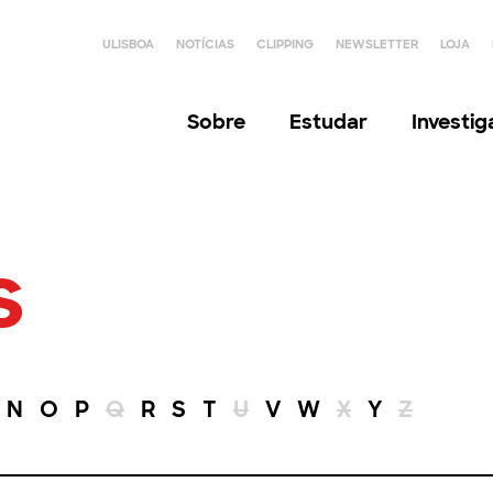
ULISBOA
NOTÍCIAS
CLIPPING
NEWSLETTER
LOJA
Sobre
Estudar
Investi
s
N
O
P
Q
R
S
T
U
V
W
X
Y
Z