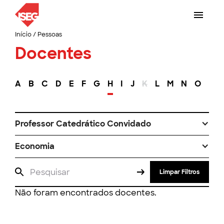
Início
/
Pessoas
Docentes
A
B
C
D
E
F
G
H
I
J
K
L
M
N
O
P
Professor Catedrático Convidado
Economia
Limpar Filtros
Não foram encontrados docentes.