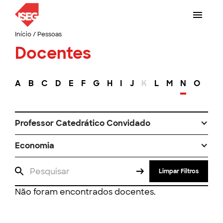
Início
/
Pessoas
Docentes
A
B
C
D
E
F
G
H
I
J
K
L
M
N
O
P
Professor Catedrático Convidado
Economia
Limpar Filtros
Não foram encontrados docentes.