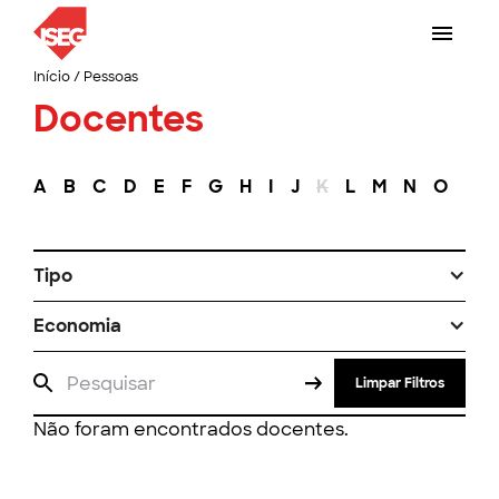
Início
/
Pessoas
Docentes
A
B
C
D
E
F
G
H
I
J
K
L
M
N
O
P
Tipo
Economia
Limpar Filtros
Não foram encontrados docentes.