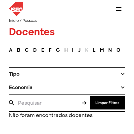
Início
/
Pessoas
Docentes
A
B
C
D
E
F
G
H
I
J
K
L
M
N
O
P
Tipo
Economia
Limpar Filtros
Não foram encontrados docentes.