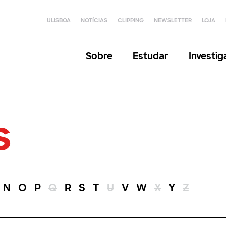
ULISBOA
NOTÍCIAS
CLIPPING
NEWSLETTER
LOJA
Sobre
Estudar
Investi
s
N
O
P
Q
R
S
T
U
V
W
X
Y
Z