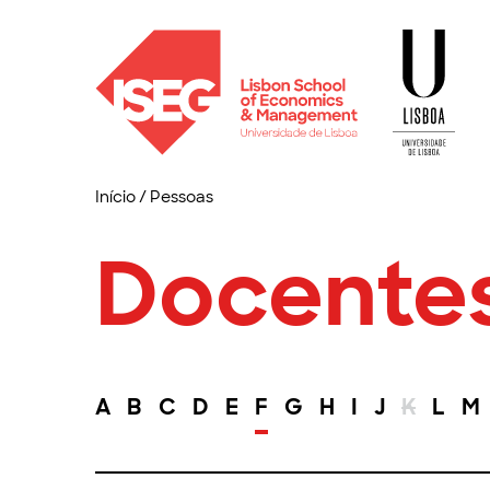
Início
/
Pessoas
Docente
A
B
C
D
E
F
G
H
I
J
K
L
M