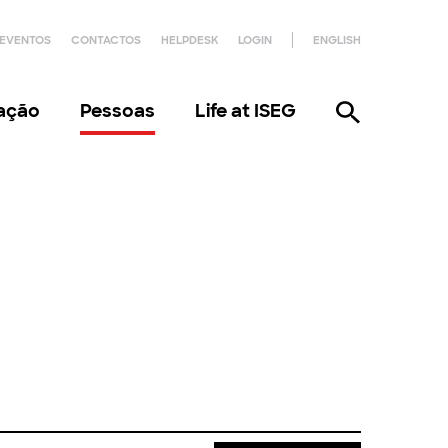
EVENTOS
CONTACTOS
HELPDESK
LOGIN
ENGLISH
gação
Pessoas
Life at ISEG