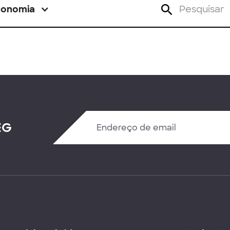
conomia
EG