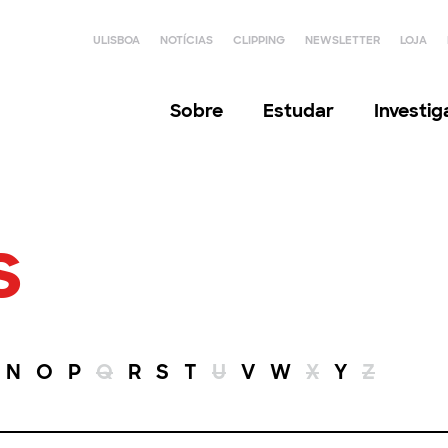
ULISBOA
NOTÍCIAS
CLIPPING
NEWSLETTER
LOJA
Sobre
Estudar
Investi
s
N
O
P
Q
R
S
T
U
V
W
X
Y
Z