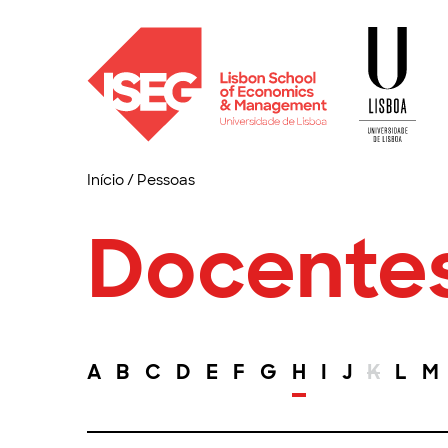
Início
/
Pessoas
Docente
A
B
C
D
E
F
G
H
I
J
K
L
M