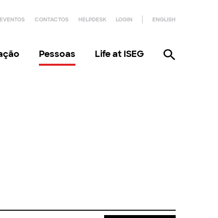
EVENTOS
CONTACTOS
HELPDESK
LOGIN
ENGLISH
gação
Pessoas
Life at ISEG