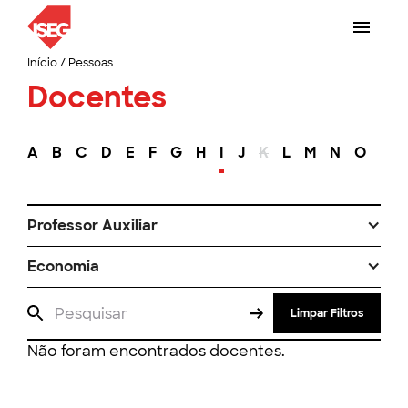
Início
/
Pessoas
Docentes
A
B
C
D
E
F
G
H
I
J
K
L
M
N
O
P
Professor Auxiliar
Economia
Limpar Filtros
Não foram encontrados docentes.