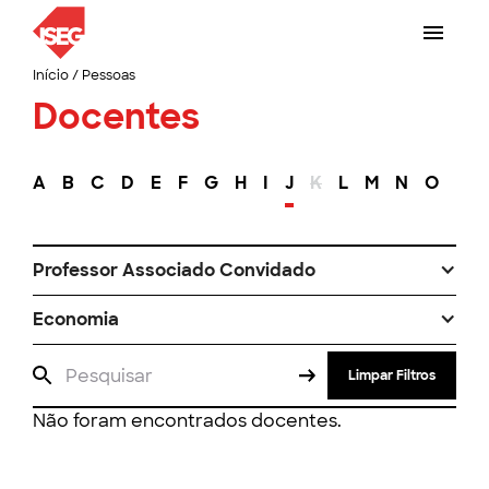
Início
/
Pessoas
Docentes
A
B
C
D
E
F
G
H
I
J
K
L
M
N
O
P
Professor Associado Convidado
Economia
Limpar Filtros
Não foram encontrados docentes.