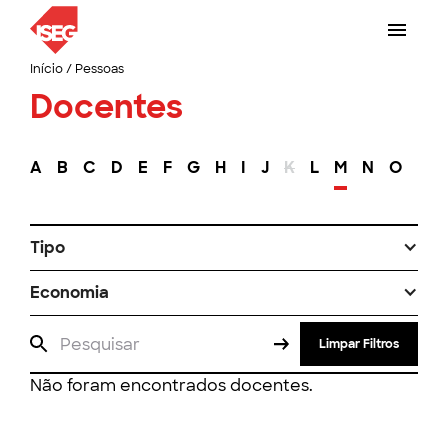
Início
/
Pessoas
Docentes
A
B
C
D
E
F
G
H
I
J
K
L
M
N
O
P
Tipo
Economia
Limpar Filtros
Não foram encontrados docentes.