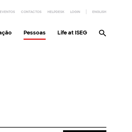
EVENTOS
CONTACTOS
HELPDESK
LOGIN
ENGLISH
gação
Pessoas
Life at ISEG