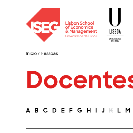
Início
/
Pessoas
Docente
A
B
C
D
E
F
G
H
I
J
K
L
M