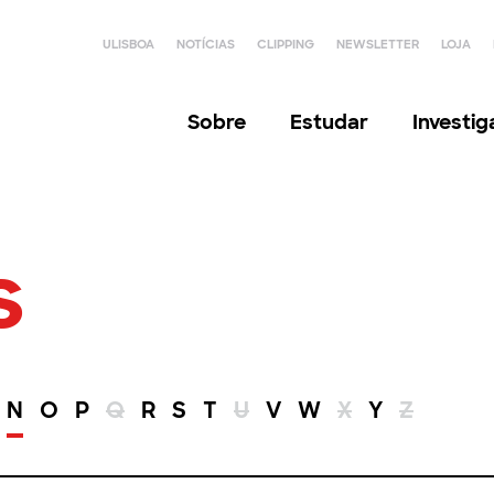
ULISBOA
NOTÍCIAS
CLIPPING
NEWSLETTER
LOJA
Sobre
Estudar
Investi
s
N
O
P
Q
R
S
T
U
V
W
X
Y
Z