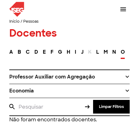
Início
/
Pessoas
Docentes
A
B
C
D
E
F
G
H
I
J
K
L
M
N
O
P
Professor Auxiliar com Agregação
Economia
Limpar Filtros
Não foram encontrados docentes.