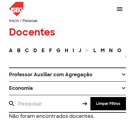
Início
/
Pessoas
Docentes
A
B
C
D
E
F
G
H
I
J
K
L
M
N
O
P
Professor Auxiliar com Agregação
Economia
Limpar Filtros
Não foram encontrados docentes.