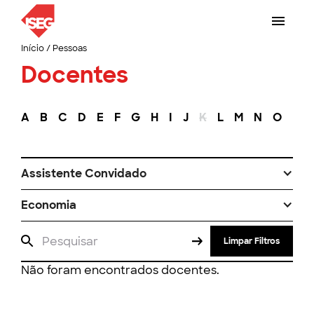
Início
/
Pessoas
Docentes
A
B
C
D
E
F
G
H
I
J
K
L
M
N
O
P
Assistente Convidado
Economia
Limpar Filtros
Não foram encontrados docentes.