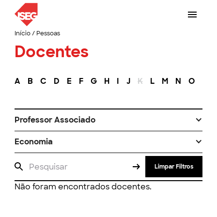
Início
/
Pessoas
Docentes
A
B
C
D
E
F
G
H
I
J
K
L
M
N
O
P
Professor Associado
Economia
Limpar Filtros
Não foram encontrados docentes.