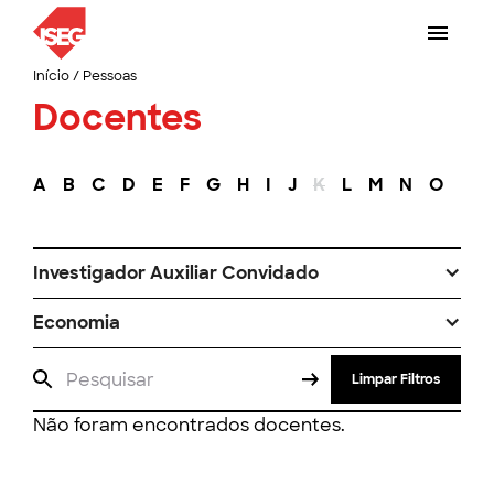
Início
/
Pessoas
Docentes
A
B
C
D
E
F
G
H
I
J
K
L
M
N
O
P
Investigador Auxiliar Convidado
Economia
Limpar Filtros
Não foram encontrados docentes.